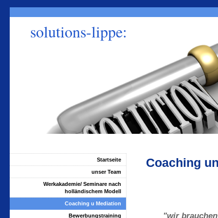
solutions-lippe:
Kom
in B
Coaching un
Startseite
unser Team
Werkakademie/ Seminare nach
holländischem Modell
Coaching u Mediation
"wir brauchen 
Bewerbungstraining